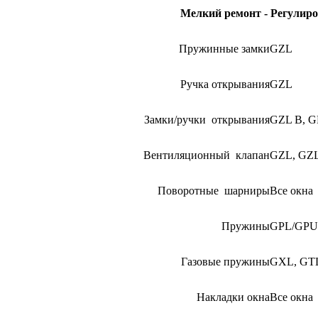
Мелкий ремонт - Регулиро
Пружинные замки
GZL
Ручка открывания
GZL
Замки/ручки открывания
GZL B, G
Вентиляционный клапан
GZL, GZL
Поворотные шарниры
Все окна
Пружины
GPL/GPU
Газовые пружины
GXL, GT
Накладки окна
Все окна