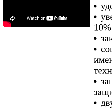
уд
ув
10%
за
со
име
техн
за
защи
дв