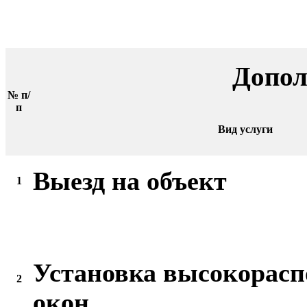
Допол
№ п/
п
Вид услуги
Выезд на объект
1
Установка высокорас
2
окон